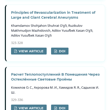
Principles of Revascularization in Treatment of
Large and Giant Cerebral Aneurysms
Khamdamov Shohjahon Shuhrat O’g’li, Ruzikulov
Makhmudjon Mazhidovich, Adilov Yusufbek Xasan O’g’li,
Adilov Yusufbek Xasan O’g’li
323-328
VIEW ARTICLE
DOI
Расчет Теплопоступлений В Помещения Через
Остеклённые Световые Проёмы
Комилов О. С., Ахророва М. И., Хамидов Я. Я., Садыков И.
Ш.
329-336
VIEW ARTICLE
DOI