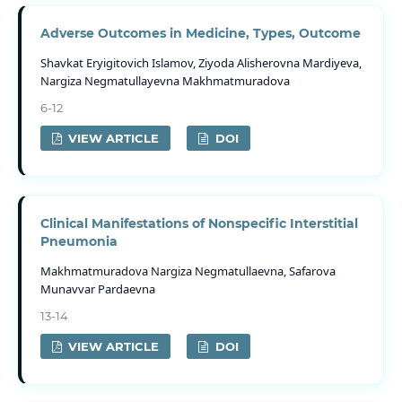
Adverse Outcomes in Medicine, Types, Outcome
Shavkat Eryigitovich Islamov, Ziyoda Alisherovna Mardiyeva,
Nargiza Negmatullayevna Makhmatmuradova
6-12
VIEW ARTICLE
DOI
Clinical Manifestations of Nonspecific Interstitial
Pneumonia
Makhmatmuradova Nargiza Negmatullaevna, Safarova
Munavvar Pardaevna
13-14
VIEW ARTICLE
DOI