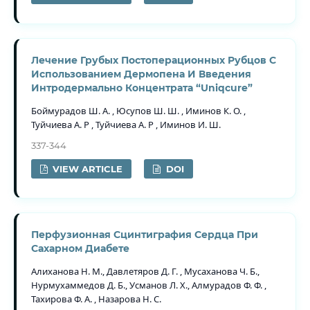
Лечение Грубых Постоперационных Рубцов С
Использованием Дермопена И Введения
Интродермально Концентрата “Uniqcure”
Боймурадов Ш. А. , Юсупов Ш. Ш. , Иминов К. О. ,
Туйчиева А. Р , Туйчиева А. Р , Иминов И. Ш.
337-344
VIEW ARTICLE
DOI
Перфузионная Сцинтиграфия Сердца При
Сахарном Диабете
Алиханова Н. М., Давлетяров Д. Г. , Мусаханова Ч. Б.,
Нурмухаммедов Д. Б., Усманов Л. Х., Алмурадов Ф. Ф. ,
Тахирова Ф. А. , Назарова Н. С.