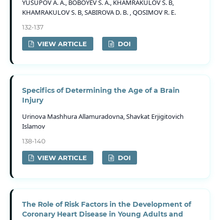
YUSUPOV A. A., BOBOYEV S. A., KHAMRАKULOV S. B,
KHAMRАKULOV S. B, SАBIROVA D. B. , QOSIMOV R. E.
132-137
VIEW ARTICLE
DOI
Specifics of Determining the Age of a Brain
Injury
Urinova Mashhura Allamuradovna, Shavkat Erjigitovich
Islamov
138-140
VIEW ARTICLE
DOI
The Role of Risk Factors in the Development of
Coronary Heart Disease in Young Adults and