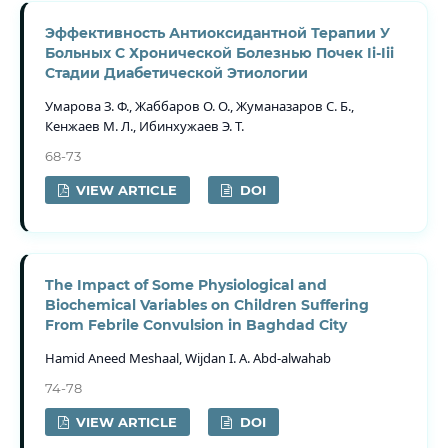
Эффективность Антиоксидантной Терапии У
Больных С Хронической Болезнью Почек Ii-Iii
Стадии Диабетической Этиологии
Умарова З. Ф., Жаббаров О. О., Жуманазаров С. Б.,
Кенжаев М. Л., Ибинхужаев Э. Т.
68-73
VIEW ARTICLE
DOI
The Impact of Some Physiological and
Biochemical Variables on Children Suffering
From Febrile Convulsion in Baghdad City
Hamid Aneed Meshaal, Wijdan I. A. Abd-alwahab
74-78
VIEW ARTICLE
DOI