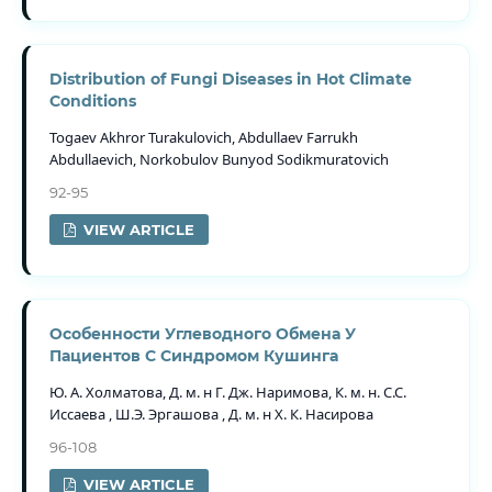
Distribution of Fungi Diseases in Hot Climate
Conditions
Togaev Akhror Turakulovich, Abdullaev Farrukh
Abdullaevich, Norkobulov Bunyod Sodikmuratovich
92-95
VIEW ARTICLE
Особенности Углеводного Обмена У
Пациентов С Синдромом Кушинга
Ю. А. Холматова, Д. м. н Г. Дж. Наримова, К. м. н. С.С.
Иссаева , Ш.Э. Эргашова , Д. м. н Х. К. Насирова
96-108
VIEW ARTICLE