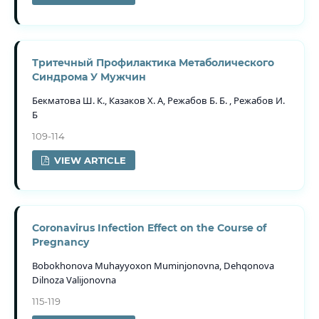
Тритечный Профилактика Метаболического
Синдрома У Мужчин
Бекматова Ш. К., Казаков Х. А, Режабов Б. Б. , Режабов И.
Б
109-114
VIEW ARTICLE
Coronavirus Infection Effect on the Course of
Pregnancy
Bobokhonova Muhayyoxon Muminjonovna, Dehqonova
Dilnoza Valijonovna
115-119