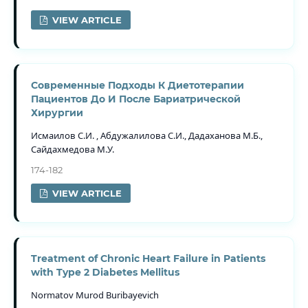
VIEW ARTICLE
Современные Подходы К Диетотерапии
Пациентов До И После Бариатрической
Хирургии
Исмаилов С.И. , Абдужалилова С.И., Дадаханова М.Б.,
Сайдахмедова М.У.
174-182
VIEW ARTICLE
Treatment of Chronic Heart Failure in Patients
with Type 2 Diabetes Mellitus
Normatov Murod Buribayevich