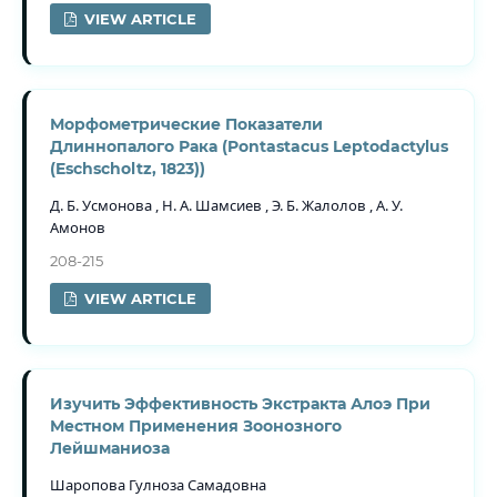
VIEW ARTICLE
Морфометрические Показатели
Длиннопалого Рака (Pontastacus Leptodactylus
(Eschscholtz, 1823))
Д. Б. Усмонова , Н. А. Шамсиев , Э. Б. Жалолов , А. У.
Амонов
208-215
VIEW ARTICLE
Изучить Эффективность Экстракта Алоэ При
Местном Применения Зоонозного
Лейшманиоза
Шаропова Гулноза Самадовна