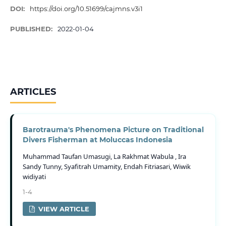
DOI:
https://doi.org/10.51699/cajmns.v3i1
PUBLISHED:
2022-01-04
ARTICLES
Barotrauma's Phenomena Picture on Traditional
Divers Fisherman at Moluccas Indonesia
Muhammad Taufan Umasugi, La Rakhmat Wabula , Ira
Sandy Tunny, Syafitrah Umamity, Endah Fitriasari, Wiwik
widiyati
1-4
VIEW ARTICLE