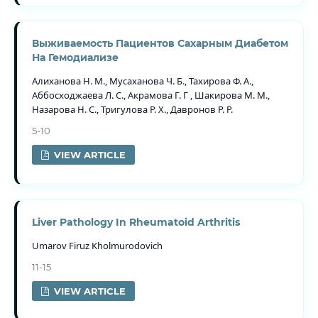
Выживаемость Пациентов Сахарным Диабетом
На Гемодиализе
Алиханова Н. М., Мусаханова Ч. Б., Тахирова Ф. А.,
Аббосходжаева Л. С., Акрамова Г. Г , Шакирова М. М.,
Назарова Н. С., Тригулова Р. Х., Давронов Р. Р.
5-10
VIEW ARTICLE
Liver Pathology In Rheumatoid Arthritis
Umarov Firuz Kholmurodovich
11-15
VIEW ARTICLE