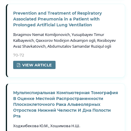
Prevention and Treatment of Respiratory
Associated Pneumonia in a Patient with
Prolonged Artificial Lung Ventilation
Ibragimov Nemat Komiljonovich, Yusupbayev Timur
Kalbayevich, Qaxxorov Nodirjon Adxamjon ogli, Rixsiboyev
Avaz Shavkatovich, Abdumutalov Samandar Ruziqul ogli
70-72
VIEW ARTICLE
Мультиспиральная Компьютерная Томография
В Оценке Местной Распространенности
Плоскоклеточного Рака Альвеолярных
Отростков Нижней Челюсти И Дна Полости
Рта
Ходжибекова Ю.М., Хошимова Н.Ш.