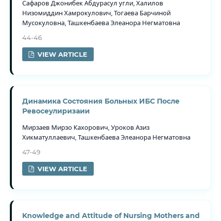
Сафаров Джонибек Абдурасул угли, Халилов
Низомиддин Хамрокулович, Тогаева Барчиной
Мусокуловна, Ташкенбаева Элеанора Негматовна
44-46
VIEW ARTICLE
Динамика Состояния Больных ИБС После
Ревосеулиризаии
Мирзаев Мирзо Кахорович, Уроков Азиз
Хикматуллаевич, Ташкенбаева Элеанора Негматовна
47-49
VIEW ARTICLE
Knowledge and Attitude of Nursing Mothers and