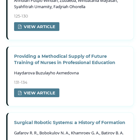
Arindiah Puspo Windari, Zubaeda, Windatania Mayasari,
Syahfitrah Umamity, Fadjriah Ohorella
125-130
VIEW ARTICLE
Providing a Methodical Supply of Future
Training of Nurses in Professional Education
Haydarova Buzulayho Axmedovna
131-134
VIEW ARTICLE
Surgical Robotic Systems: a History of Formation
Gafarov R. R., Bobokulov N. A., Khamroev G. A., Batirov B. A.