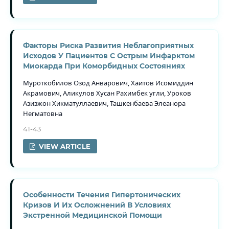
Факторы Риска Развития Неблагоприятных
Исходов У Пациентов С Острым Инфарктом
Миокарда При Коморбидных Состояниях
Муроткобилов Озод Анварович, Хаитов Исомиддин
Акрамович, Аликулов Хусан Рахимбек угли, Уроков
Азизжон Хикматуллаевич, Ташкенбаева Элеанора
Негматовна
41-43
VIEW ARTICLE
Особенности Течения Гипертонических
Кризов И Их Осложнений В Условиях
Экстренной Медицинской Помощи